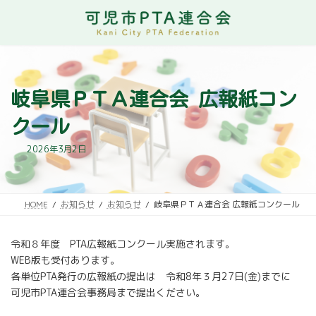
コ
ナ
ン
ビ
テ
ゲ
ン
ー
ツ
シ
へ
ョ
ス
ン
岐阜県ＰＴＡ連合会 広報紙コン
キ
に
ッ
移
クール
プ
動
2026年3月2日
HOME
お知らせ
お知らせ
岐阜県ＰＴＡ連合会 広報紙コンクール
令和８年度 PTA広報紙コンクール実施されます。
WEB版も受付あります。
各単位PTA発行の広報紙の提出は 令和8年３月27日(金)までに
可児市PTA連合会事務局まで提出ください。