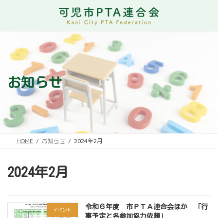
コ
ナ
ン
ビ
テ
ゲ
ン
ー
ツ
シ
へ
ョ
ス
ン
キ
に
お知らせ
ッ
移
プ
動
HOME
お知らせ
2024年2月
2024年2月
令和６年度 市ＰＴＡ連合会ほか 「行
イベント
事予定と各参加協力依頼」