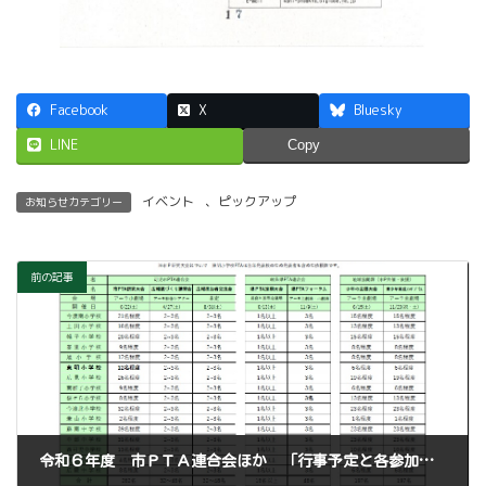
Facebook
X
Bluesky
LINE
Copy
イベント
、
ピックアップ
お知らせカテゴリー
前の記事
令和６年度 市ＰＴＡ連合会ほか 「行事予定と各参加協力依頼」