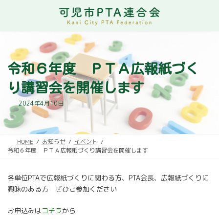
コ
ナ
ン
ビ
テ
ゲ
ン
ー
ツ
シ
へ
ョ
ス
ン
令和６年度 ＰＴＡ広報紙づく
キ
に
ッ
移
り講習会を開催します
プ
動
2024年4月10日
HOME
お知らせ
イベント
令和６年度 ＰＴＡ広報紙づくり講習会を開催します
各単位PTAで広報紙づくりに関わる方、PTA会長、広報紙づくりに
興味のある方 ぜひご参加ください
お申込みは
コチラ
から