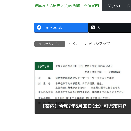
岐阜県PTA研究大会by西濃 開催案内
ダウンロード
Facebook
X
イベント
、
ピックアップ
お知らせカテゴリー
前の記事
【案内】令和7年8月30日(土) 可児市内ＰＴＡ交流会を
2025年7月22日