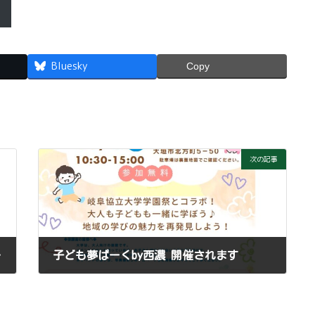
Bluesky
Copy
次の記事
開催します
子ども夢ぱーくby西濃 開催されます
2025年9月18日