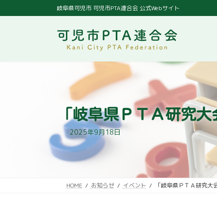
コ
ナ
岐阜県可児市 可児市PTA連合会 公式Webサイト
ン
ビ
テ
ゲ
ン
ー
ツ
シ
へ
ョ
ス
ン
キ
に
ッ
移
プ
動
「岐阜県ＰＴＡ研究大
2025年9月18日
HOME
お知らせ
イベント
「岐阜県ＰＴＡ研究大会