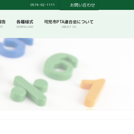
0574-62-1111
お問い合わせ
報告
各種様式
可児市PTA連合会について
RT
DOWNLOAD
ABOUT US