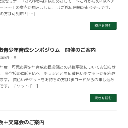
記念セミナー「さわやかなPTAをめざして ～これからのPTAへア
ート～」の案内が届きました。 まだ席に余裕があるそうです、
の方は可児市P […]
続きを読む
市青少年育成シンポジウム 開催のご案内
3年9月11日
年度 可児市青少年育成市民会議との共催事業についてお知らせ
。 各学校の単位PTAへ チラシとともに黄色いチケットが配布さ
ます。 黄色いチケットをお持ちの方はQRコードからの申し込み
です。 チケット […]
続きを読む
会＋交流会のご案内