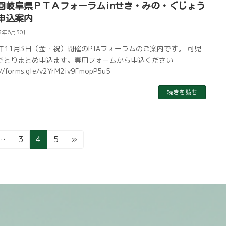
8回岐阜県ＰＴＡフォーラムinせき・みの・ぐじょう
申込案内
3年6月30日
年11月3日（金・祝）開催のPTAフォーラムのご案内です。 可児
でとりまとめ申込ます。専用フォームから申込ください
://forms.gle/v2YrM2iv9FmopP5u5
続きを読む
固
固
固
…
3
4
5
»
定
定
定
ペ
ペ
ペ
ー
ー
ー
ジ
ジ
ジ