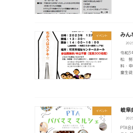
みん
イベント
202
令和3
松 努
料・申
童生徒
岐阜
イベント
202
PTA