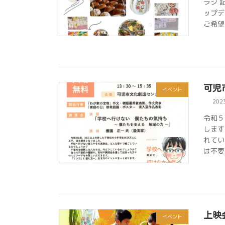
ラシ 
ップデ
ご希望
可児
イベント
202
令和５
します
れてい
は不要
上映
イベント