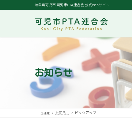
コ
ナ
岐阜県可児市 可児市PTA連合会 公式Webサイト
ン
ビ
テ
ゲ
ン
ー
ツ
シ
へ
ョ
ス
ン
キ
に
ッ
移
プ
動
お知らせ
HOME
お知らせ
ピックアップ