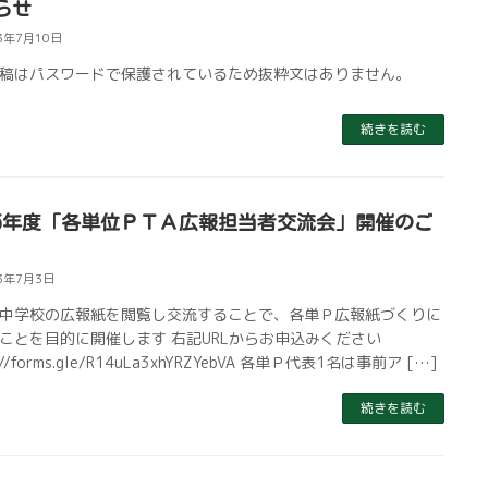
らせ
3年7月10日
稿はパスワードで保護されているため抜粋文はありません。
続きを読む
5年度「各単位ＰＴＡ広報担当者交流会」開催のご
3年7月3日
中学校の広報紙を閲覧し交流することで、各単Ｐ広報紙づくりに
ことを目的に開催します 右記URLからお申込みください
s://forms.gle/R14uLa3xhYRZYebVA 各単Ｐ代表1名は事前ア […]
続きを読む