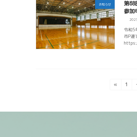
第6
お知らせ
参加
202
令和5
市P連
https
投
固
«
1
定
稿
ペ
ー
ナ
ジ
ビ
ゲ