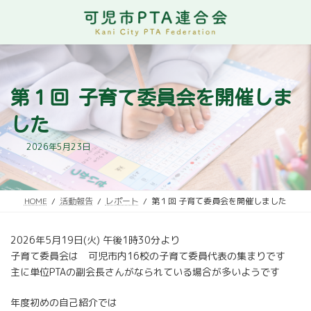
コ
ナ
ン
ビ
テ
ゲ
ン
ー
ツ
シ
へ
ョ
ス
ン
第１回 子育て委員会を開催しま
キ
に
ッ
移
した
プ
動
2026年5月23日
HOME
活動報告
レポート
第１回 子育て委員会を開催しました
2026年5月19日(火) 午後1時30分より
子育て委員会は 可児市内16校の子育て委員代表の集まりです
主に単位PTAの副会長さんがなられている場合が多いようです
年度初めの自己紹介では