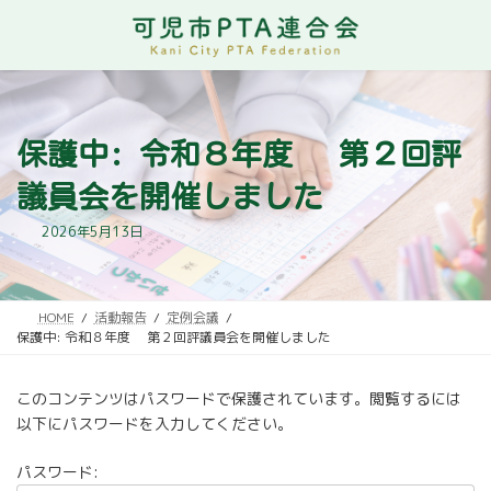
コ
ナ
ン
ビ
テ
ゲ
ン
ー
ツ
シ
へ
ョ
ス
ン
保護中: 令和８年度 第２回評
キ
に
ッ
移
議員会を開催しました
プ
動
2026年5月13日
HOME
活動報告
定例会議
保護中: 令和８年度 第２回評議員会を開催しました
このコンテンツはパスワードで保護されています。閲覧するには
以下にパスワードを入力してください。
パスワード: